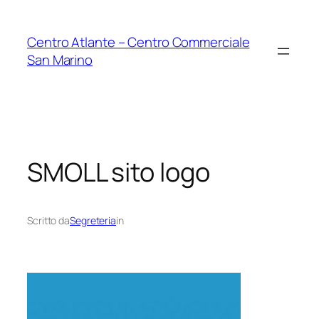
Vai
al
Centro Atlante – Centro Commerciale
contenuto
San Marino
SMOLL sito logo
Scritto da
Segreteria
in