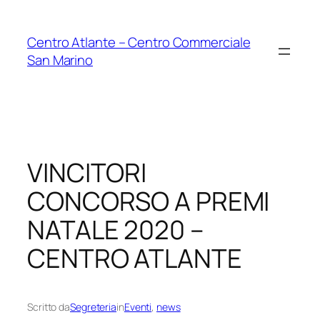
Vai
al
Centro Atlante – Centro Commerciale
contenuto
San Marino
VINCITORI
CONCORSO A PREMI
NATALE 2020 –
CENTRO ATLANTE
Scritto da
Segreteria
in
Eventi
, 
news