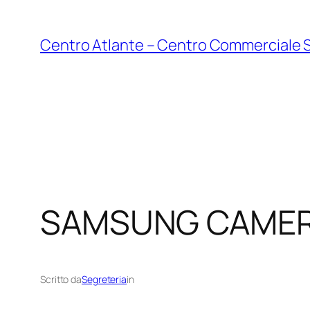
Vai
al
Centro Atlante – Centro Commerciale 
contenuto
SAMSUNG CAMER
Scritto da
Segreteria
in