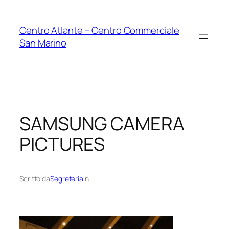
Vai
al
Centro Atlante – Centro Commerciale
contenuto
San Marino
SAMSUNG CAMERA
PICTURES
Scritto da
Segreteria
in